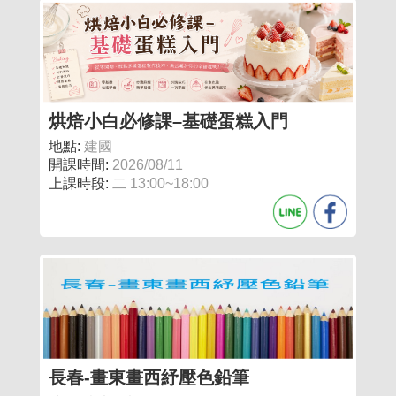
烘焙小白必修課–基礎蛋糕入門
地點:
建國
開課時間:
2026/08/11
上課時段:
二 13:00~18:00
長春-畫東畫西紓壓色鉛筆