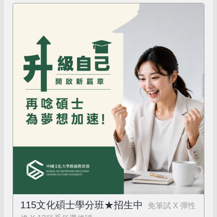
115文化碩士學分班★招生中
免筆試 X 彈性