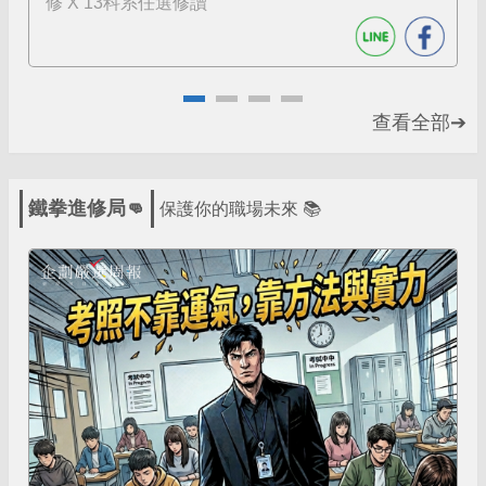
修 X 13科系任選修讀
查看全部➔
鐵拳進修局👊
保護你的職場未來 📚