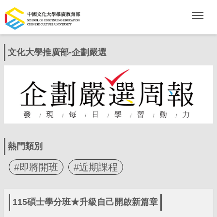
文化大學推廣部-企劃嚴選
熱門類別
#即將開班
#近期課程
115碩士學分班★升級自己開啟新篇章