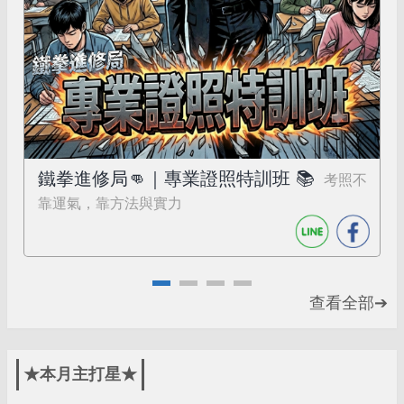
鐵拳進修局👊｜專業證照特訓班 📚
考照不
靠運氣，靠方法與實力
查看全部➔
★本月主打星★