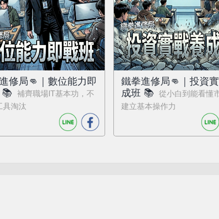
進修局👊｜數位能力即
鐵拳進修局👊｜投資
📚
成班 📚
補齊職場IT基本功，不
從小白到能看懂
工具淘汰
建立基本操作力