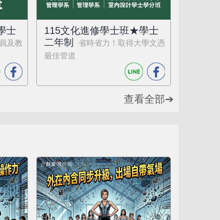
學士
115文化進修學士班★學士
二年制
員及教
省時省力！取得大學文憑
最佳管道
查看全部➔