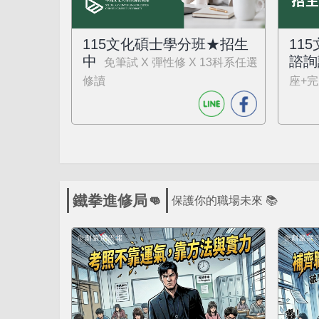
115文化碩士學分班★招生
11
中
諮詢
免筆試 X 彈性修 X 13科系任選
修讀
座+完
鐵拳進修局👊
保護你的職場未來 📚