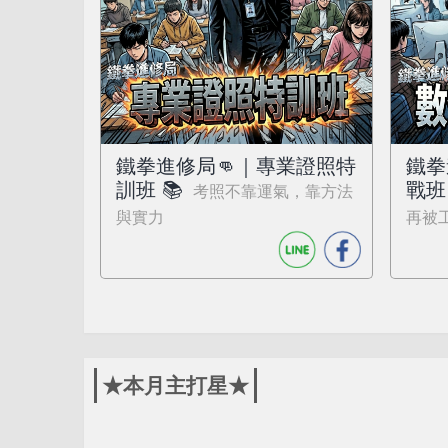
鐵拳進修局👊｜專業證照特
鐵拳
訓班 📚
戰班 
考照不靠運氣，靠方法
與實力
再被
★本月主打星★