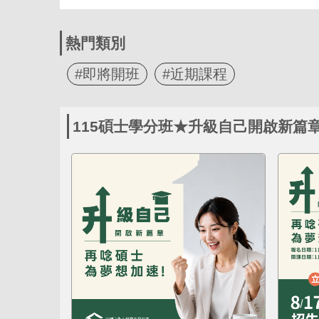
熱門類別
#即將開班
#近期課程
115碩士學分班★升級自己開啟新篇