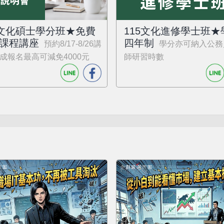
5文化碩士學分班★免費
115文化進修學士班★
課程講座
四年制
預約8/17-8/26講
學分亦可納入公務
成報名最高可減免4000元
師研習時數