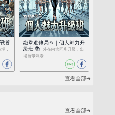
實戰養
鐵拳進修局👊｜個人魅力升
級班 📚
市場，
外在內含同步升級，出
場自帶氣場
查看全部➔
查看全部➔