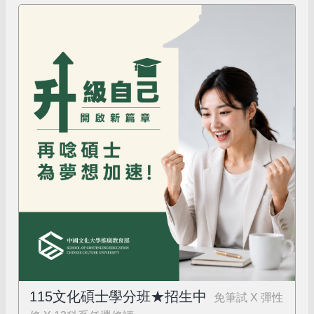
115文化碩士學分班★招生中
免筆試 X 彈性