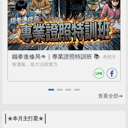
鐵拳進修局👊｜專業證照特訓班 📚
考照不
靠運氣，靠方法與實力
查看全部➔
★本月主打星★