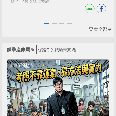
修 X 13科系任選修讀
查看全部➔
鐵拳進修局👊
保護你的職場未來 📚