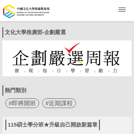
文化大學推廣部-企劃嚴選
熱門類別
#即將開班
#近期課程
115碩士學分班★升級自己開啟新篇章