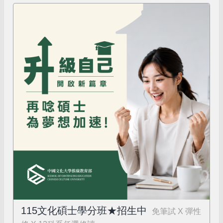
115文化碩士學分班★招生中
免筆試 X 彈性