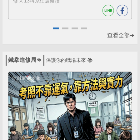
修 X 13科系任選修讀
查看全部➔
鐵拳進修局👊
保護你的職場未來 📚