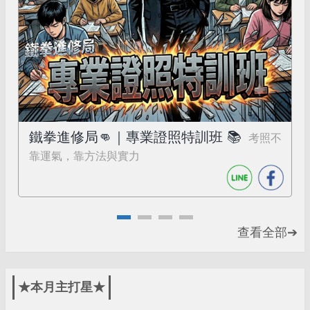
鐵拳進修局👊｜專業證照特訓班 📚
考照不
靠運氣，靠方法與實力
查看全部➔
★本月主打星★