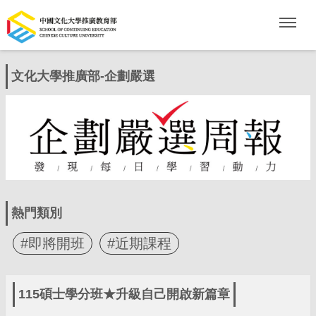
文化大學推廣部-企劃嚴選
熱門類別
#即將開班
#近期課程
115碩士學分班★升級自己開啟新篇章